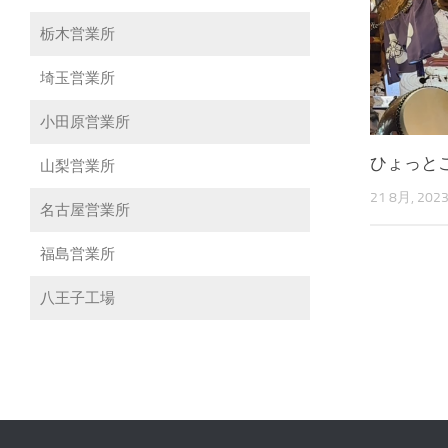
栃木営業所
埼玉営業所
小田原営業所
ひょっと
山梨営業所
21 8月, 202
名古屋営業所
福島営業所
八王子工場