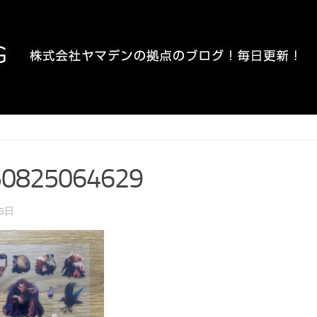
50825064629
25日