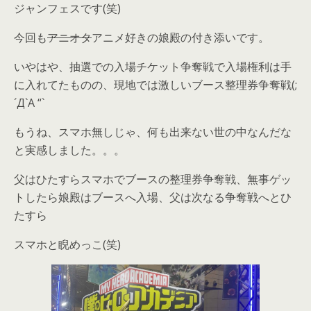
ジャンフェスです(笑)
今回も
アニオタ
アニメ好きの娘殿の付き添いです。
いやはや、抽選での入場チケット争奪戦で入場権利は手
に入れてたものの、現地では激しいブース整理券争奪戦(;
´Д`A “`
もうね、スマホ無しじゃ、何も出来ない世の中なんだな
と実感しました。。。
父はひたすらスマホでブースの整理券争奪戦、無事ゲッ
トしたら娘殿はブースへ入場、父は次なる争奪戦へとひ
たすら
スマホと睨めっこ(笑)