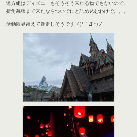
遠方組はディズニーもそうそう来れる物でもないので、
折角幕張まで来たならついでにと詰め込むわけで。。。
活動限界超えて暴走しそうですヾ(*｀Д´*)ノ