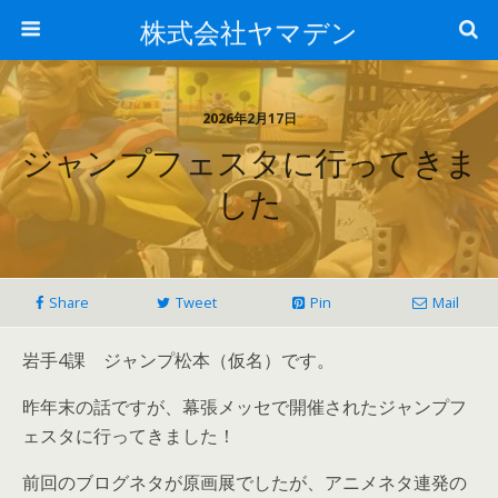
株式会社ヤマデン
2026年2月17日
ジャンプフェスタに行ってきま
した
Share
Tweet
Pin
Mail
岩手4課 ジャンプ松本（仮名）です。
昨年末の話ですが、幕張メッセで開催されたジャンプフ
ェスタに行ってきました！
前回のブログネタが原画展でしたが、アニメネタ連発の