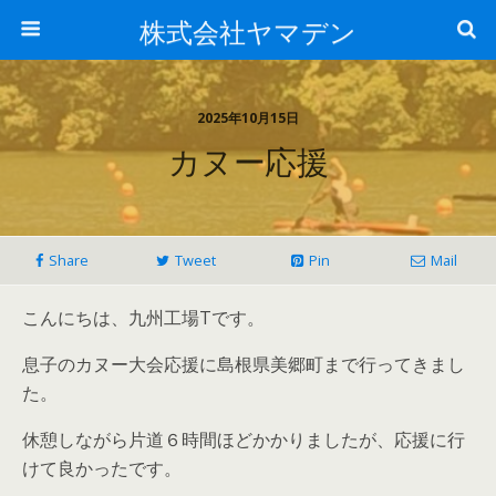
株式会社ヤマデン
2025年10月15日
カヌー応援
Share
Tweet
Pin
Mail
こんにちは、九州工場Tです。
息子のカヌー大会応援に島根県美郷町まで行ってきまし
た。
休憩しながら片道６時間ほどかかりましたが、応援に行
けて良かったです。