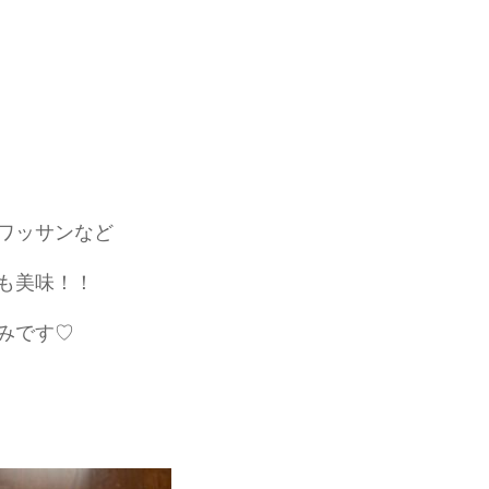
ワッサンなど
も美味！！
みです♡