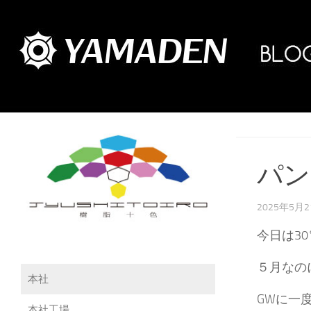
パン
2025年5月
今日は3
５月なの
本社
GWに一
本社工場