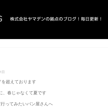
21日
0°を超えております
に、春じゃなくて夏です
度行ってみたいパン屋さんへ