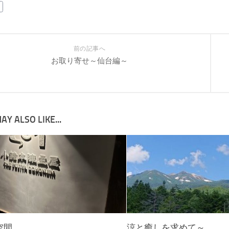
前の記事へ
お取り寄せ～仙台編～
AY ALSO LIKE...
空間
涼と癒しを求めて～