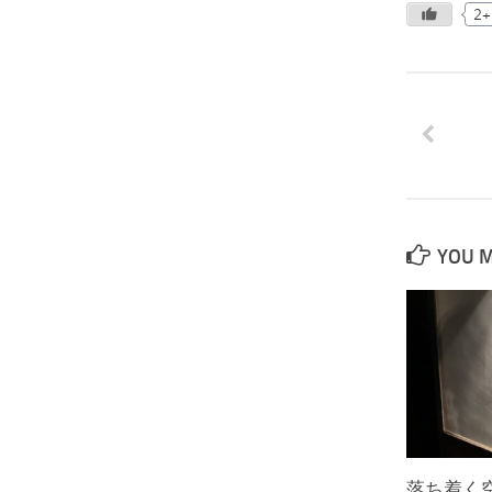
2+
YOU M
落ち着く