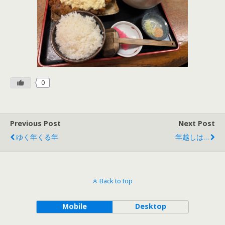
0
Previous Post
Next Post
ゆく年くる年
年越しは…
Back to top
Mobile
Desktop