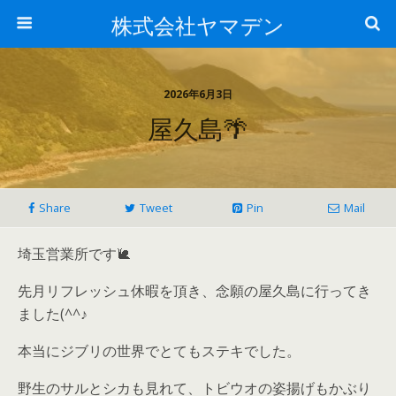
株式会社ヤマデン
2026年6月3日
屋久島🌴
Share
Tweet
Pin
Mail
埼玉営業所です🐌
先月リフレッシュ休暇を頂き、念願の屋久島に行ってき
ました(^^♪
本当にジブリの世界でとてもステキでした。
野生のサルとシカも見れて、トビウオの姿揚げもかぶり