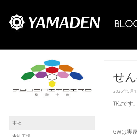
せん
2026年5月
TK2です
本社
GWは実
本社工場