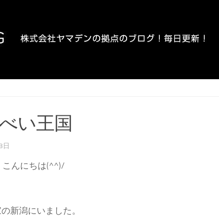
べい王国
13日
。こんにちは(^^)/
家の新潟にいました。