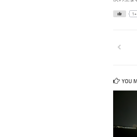
1+
YOU M