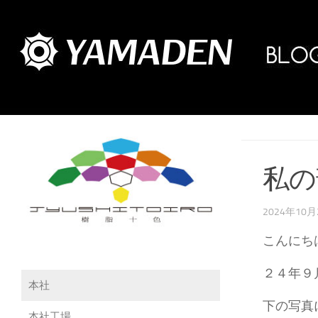
私の
2024年10
こんにち
２４年９
本社
下の写真
本社工場