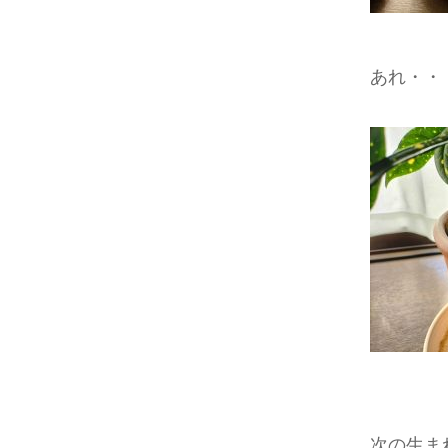
あれ・・
次の生ま