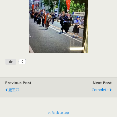
0
Previous Post
Next Post
魔王♡
Complete
Back to top