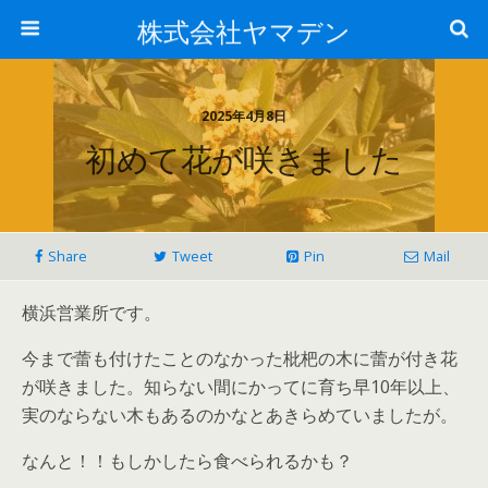
株式会社ヤマデン
2025年4月8日
初めて花が咲きました
Share
Tweet
Pin
Mail
横浜営業所です。
今まで蕾も付けたことのなかった枇杷の木に蕾が付き花
が咲きました。知らない間にかってに育ち早10年以上、
実のならない木もあるのかなとあきらめていましたが。
なんと！！もしかしたら食べられるかも？