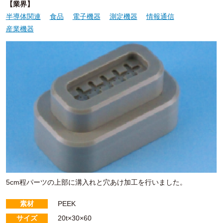
業界
半導体関連
食品
電子機器
測定機器
情報通信
産業機器
5cm程パーツの上部に溝入れと穴あけ加工を行いました。
素材
PEEK
サイズ
20t×30×60