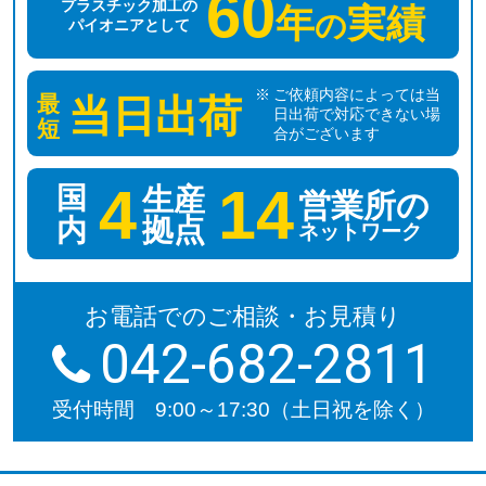
60
プラスチック加工の
年
実績
の
パイオニアとして
ご依頼内容によっては当
最
当日出荷
日出荷で対応できない場
短
合がございます
4
14
国
生産
営業所の
拠点
内
ネットワーク
お電話でのご相談・お見積り
042-682-2811
受付時間 9:00～17:30（土日祝を除く）