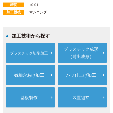
精度
±0.01
加工機械
マシニング
加工技術から探す
プラスチック成形
プラスチック切削加工
（射出成形）
微細穴あけ加工
バフ仕上げ加工
基板製作
装置組立