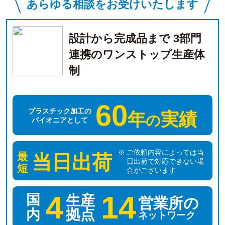
あらゆる相談をお受けいたします
設計から完成品まで 3部門
連携のワンストップ生産体
制
60
プラスチック加工の
年
実績
の
パイオニアとして
ご依頼内容によっては当
最
当日出荷
日出荷で対応できない場
短
合がございます
4
14
国
生産
営業所の
拠点
内
ネットワーク