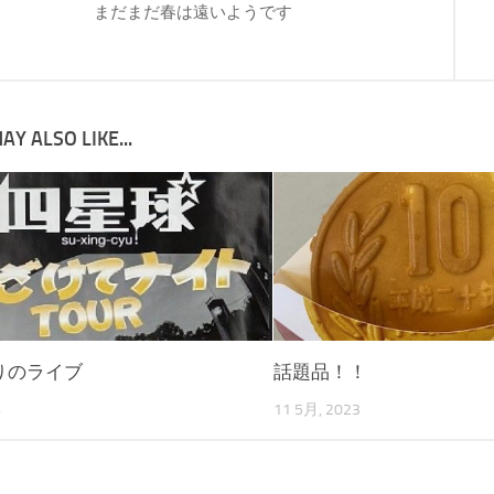
まだまだ春は遠いようです
AY ALSO LIKE...
りのライブ
話題品！！
4
11 5月, 2023