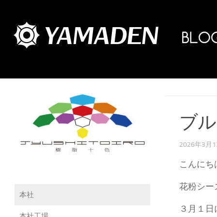
ブル
2026年3月
こんにちは(
花粉シー
本社
３月１日
本社工場