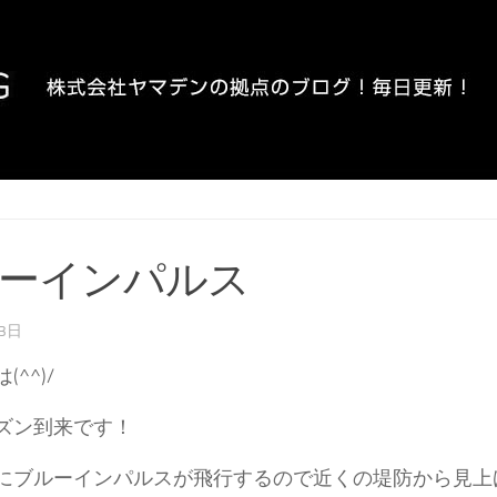
ーインパルス
13日
^^)/
ズン到来です！
にブルーインパルスが飛行するので近くの堤防から見上