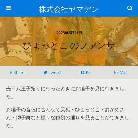
株式会社ヤマデン
2023年8月21日
ひょっとこ のファンサ
Share
Tweet
Pin
Mail
先日八王子祭りに行ったときにお囃子を見に行きまし
た。
お囃子の音色に合わせて天狐・ひょっとこ・おかめさ
ん・獅子舞など様々な種類の踊りを見ることができまし
た。