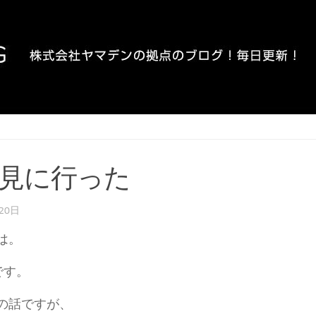
見に行った
20日
は。
です。
の話ですが、