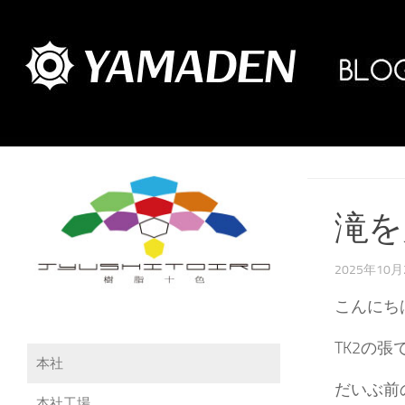
滝を
2025年10月
こんにち
TK2の張
本社
だいぶ前
本社工場