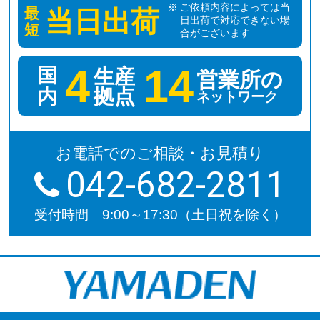
ご依頼内容によっては当
最
当日出荷
日出荷で対応できない場
短
合がございます
4
14
国
生産
営業所の
拠点
内
ネットワーク
お電話でのご相談・お見積り
042-682-2811
受付時間 9:00～17:30（土日祝を除く）