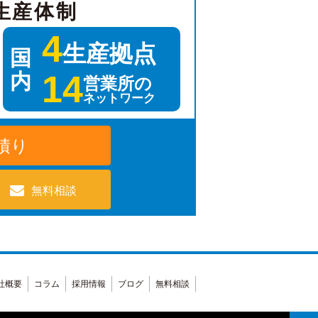
生産体制
4
生産拠点
国
14
内
営業所の
ネットワーク
積り
無料相談
社概要
コラム
採用情報
ブログ
無料相談