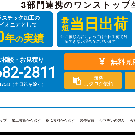
3部門連携のワンストップ
ラスチック加工の
最
当日出荷
イオニアとして
短
0
年
実績
ご依頼内容によっては当日出荷で対
の
応できない場合がございます
ご相談・お見積り
無料見
682-2811
無料
カタログ依頼
17:30（土日祝を除く）
ップ
加工技術から探す
樹脂素材から探す
製作実績
ヤマデンの強み
会