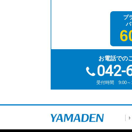
プ
パ
6
お電話での
042-
受付時間 9:00～
ト