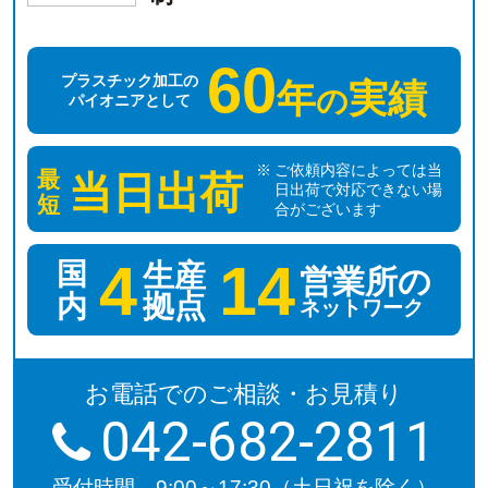
60
プラスチック加工の
年
実績
の
パイオニアとして
ご依頼内容によっては当
最
当日出荷
日出荷で対応できない場
短
合がございます
4
14
国
生産
営業所の
拠点
内
ネットワーク
お電話でのご相談・お見積り
042-682-2811
受付時間 9:00～17:30（土日祝を除く）