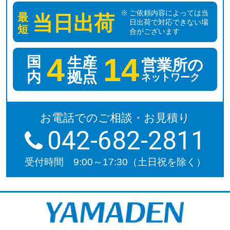
ご依頼内容によっては当
最
当日出荷
日出荷で対応できない場
短
合がございます
4
14
国
生産
営業所の
拠点
内
ネットワーク
お電話でのご相談・お見積り
042-682-2811
受付時間 9:00～17:30（土日祝を除く）