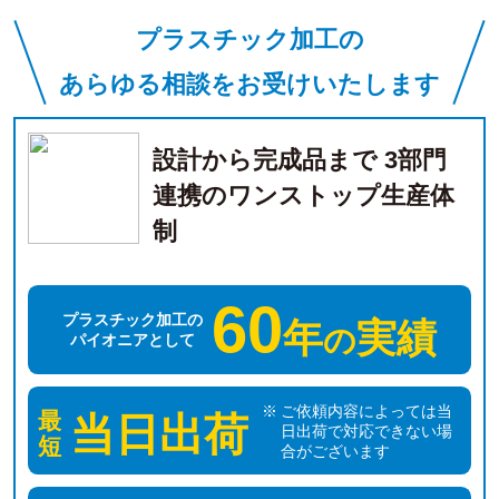
プラスチック加工の
あらゆる相談をお受けいたします
設計から完成品まで 3部門
連携のワンストップ生産体
制
60
プラスチック加工の
年
実績
の
パイオニアとして
ご依頼内容によっては当
最
当日出荷
日出荷で対応できない場
短
合がございます