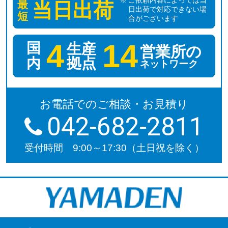
最
当日出荷
日出荷で対応できない場
短
合がございます
4
14
国
生産
営業所の
拠点
内
ネットワーク
お電話でのご相談・お見積り
042-682-2811
受付時間 9:00～17:30（土日祝を除く）