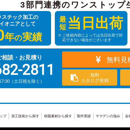
3部門連携のワンストップ
ラスチック加工の
最
当日出荷
イオニアとして
短
0
年
実績
ご依頼内容によっては当日出荷で対
の
応できない場合がございます
ご相談・お見積り
無料見
682-2811
無料
カタログ依頼
17:30（土日祝を除く）
ップ
加工技術から探す
樹脂素材から探す
製作実績
ヤマデンの強み
会