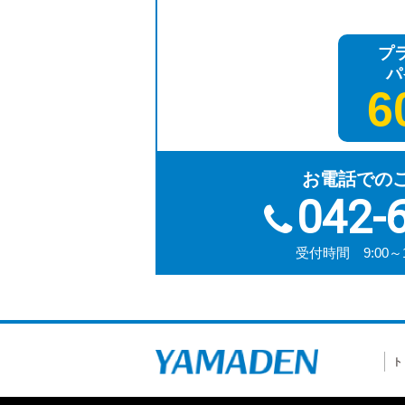
プ
パ
6
お電話での
042-
受付時間 9:00～
ト