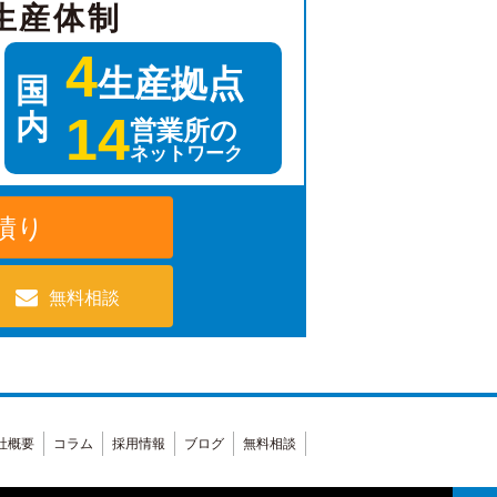
生産体制
4
生産拠点
国
14
内
営業所の
ネットワーク
積り
無料相談
社概要
コラム
採用情報
ブログ
無料相談